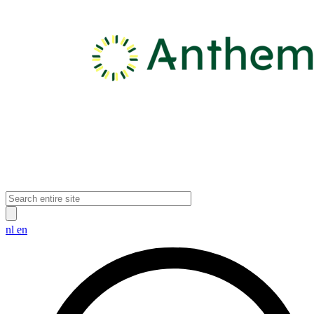
nl
en