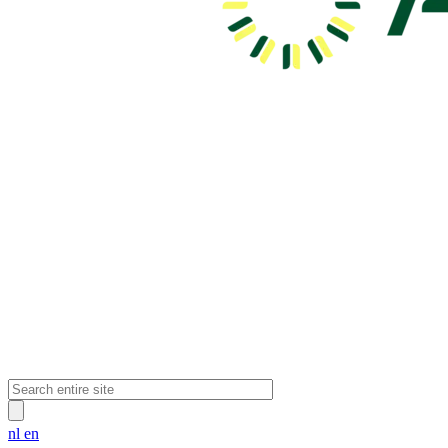
nl
en