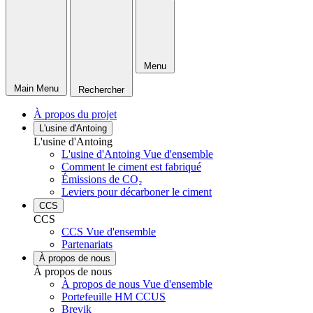
Menu
Main Menu
Rechercher
À propos du projet
L'usine d'Antoing
L'usine d'Antoing
L'usine d'Antoing Vue d'ensemble
Comment le ciment est fabriqué
Émissions de CO₂
Leviers pour décarboner le ciment
CCS
CCS
CCS Vue d'ensemble
Partenariats
À propos de nous
À propos de nous
À propos de nous Vue d'ensemble
Portefeuille HM CCUS
Brevik