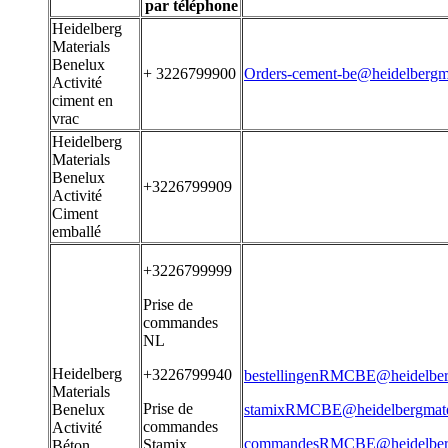
par téléphone
Heidelberg
Materials
Benelux
+ 3226799900
Orders-cement-be@heidelbergma
Activité
ciment en
vrac
Heidelberg
Materials
Benelux
+3226799909
Activité
Ciment
emballé
+3226799999
Prise de
commandes
NL
Heidelberg
+3226799940
bestellingenRMCBE@heidelber
Materials
Prise de
Benelux
stamixRMCBE@heidelbergmate
commandes
Activité
commandesRMCBE@heidelberg
Stamix
Béton