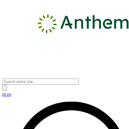
nl
en